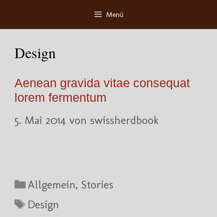
Zum
Menü
Inhalt
springen
Design
Aenean gravida vitae consequat
lorem fermentum
5. Mai 2014
von
swissherdbook
Kategorien
Allgemein
,
Stories
Schlagwörter
Design